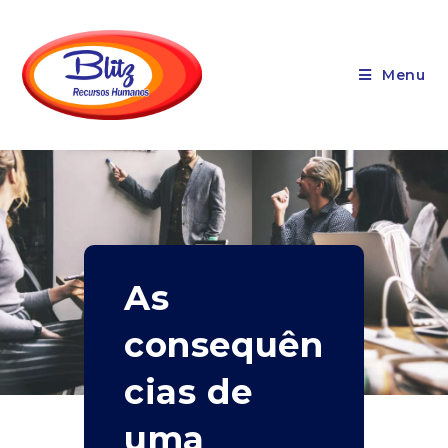
Menu
As
consequên
cias de
uma