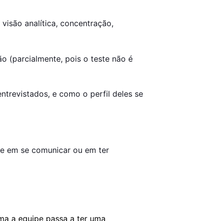
visão analítica, concentração, 
o (parcialmente, pois o teste não é 
trevistados, e como o perfil deles se 
e em se comunicar ou em ter 
Estabelecer padrões e parâmetros de avaliação é uma boa prática para melhorar a estratégia do RH, pois dessa forma a equipe passa a ter uma 