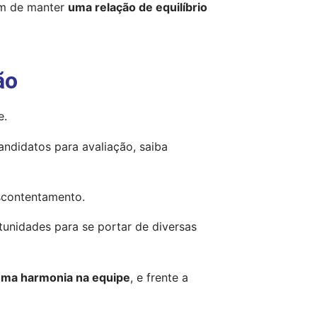
im de manter 
uma relação de equilíbrio 
ão
e.
O mercado de trabalho exige que o recrutador saiba ter uma visão equilibrada para que, na hora que encontrar os candidatos para avaliação, saiba 
escontentamento.
unidades para se portar de diversas 
uma harmonia na equipe
, e frente a 